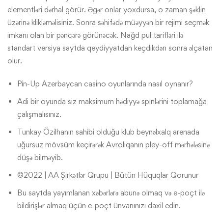
elementləri dərhal görür. Əgər onlar yoxdursa, o zaman şəklin
üzərinə klikləməlisiniz. Sonra səhifədə müəyyən bir rejimi seçmək
imkanı olan bir pəncərə görünəcək. Nağd pul tarifləri ilə
standart versiya saytda qeydiyyatdan keçdikdən sonra əlçatan
olur.
Pin-Up Azerbaycan casino oyunlarında nasıl oynanır?
Adi bir oyunda siz maksimum hədiyyə spinlərini toplamağa
çalışmalısınız.
Tunkay Özilhanın sahibi olduğu klub beynəlxalq arenada
uğursuz mövsüm keçirərək Avroliqanın pley-off mərhələsinə
düşə bilməyib.
©2022 | AA Şirkətlər Qrupu | Bütün Hüquqlar Qorunur
Bu saytda yayımlanan xəbərlərə abunə olmaq və e-poçt ilə
bildirişlər almaq üçün e-poçt ünvanınızı daxil edin.