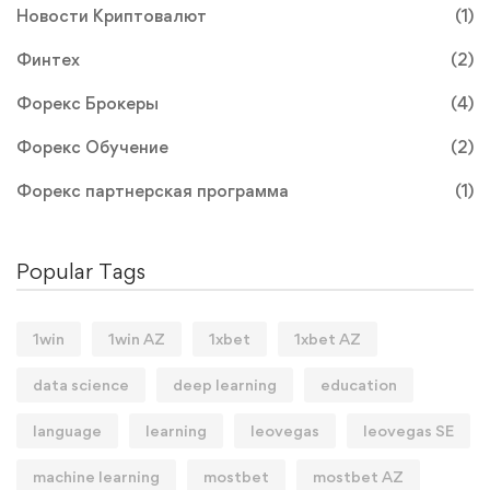
Новости Криптовалют
(1)
Финтех
(2)
Форекс Брокеры
(4)
Форекс Обучение
(2)
Форекс партнерская программа
(1)
Popular Tags
1win
1win AZ
1xbet
1xbet AZ
data science
deep learning
education
language
learning
leovegas
leovegas SE
machine learning
mostbet
mostbet AZ