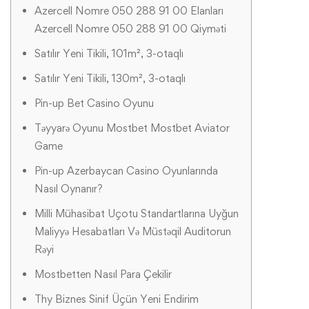
Azercell Nomre 050 288 91 00 Elanları
Azercell Nomre 050 288 91 00 Qiyməti
Satılır Yeni Tikili, 101m², 3-otaqlı
Satılır Yeni Tikili, 130m², 3-otaqlı
Pin-up Bet Casino Oyunu
Təyyarə Oyunu Mostbet Mostbet Aviator
Game
Pin-up Azerbaycan Casino Oyunlarında
Nasıl Oynanır?
Milli Mühasibat Uçotu Standartlarına Uyğun
Maliyyə Hesabatları Və Müstəqil Auditorun
Rəyi
Mostbetten Nasıl Para Çekilir
Thy Biznes Sinif Üçün Yeni Endirim