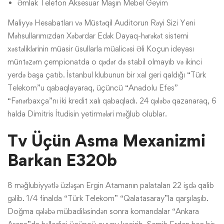
Əmlak Telefon Aksesuar Maşın Mebel Geyim
Maliyyə Hesabatları və Müstəqil Auditorun Rəyi Sizi Yeni
Məhsullarımızdan Xəbərdar Edək Dayaq-hərəkət sistemi
xəstəliklərinin müasir üsullarla müalicəsi Əli Koçun ideyası
müntəzəm çempionatda o qədər də stabil olmayıb və ikinci
yerdə başa çatıb. İstanbul klubunun bir xal geri qaldığı “Türk
Telekom”u qabaqlayaraq, üçüncü “Anadolu Efes”
“Fənərbaxça”nı iki kredit xalı qabaqladı. 24 qələbə qazanaraq, 6
halda Dimitris İtudisin yetirmələri məğlub olublar.
Tv Üçün Asma Mexanizmi
Barkan E320b
8 məğlubiyyətlə üzləşən Ergin Atamanın palataları 22 işdə qalib
gəlib. 1/4 finalda “Türk Telekom” “Qalatasaray”la qarşılaşıb.
Doğma qələbə mübadiləsindən sonra komandalar “Ankara