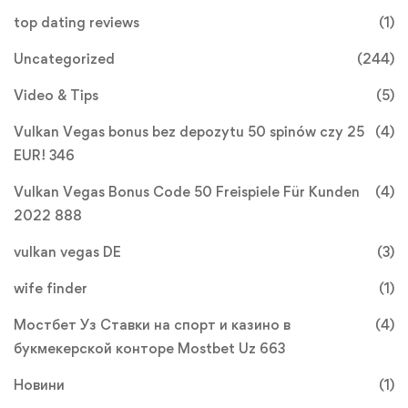
top dating reviews
(1)
Uncategorized
(244)
Video & Tips
(5)
Vulkan Vegas bonus bez depozytu 50 spinów czy 25
(4)
EUR! 346
Vulkan Vegas Bonus Code 50 Freispiele Für Kunden
(4)
2022 888
vulkan vegas DE
(3)
wife finder
(1)
Мостбет Уз Ставки на спорт и казино в
(4)
букмекерской конторе Mostbet Uz 663
Новини
(1)