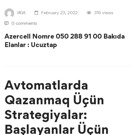
IRIA
February 23, 2022
316 views
0 comments
Azercell Nomre 050 288 91 00 Bakıda
Elanlar : Ucuztap
Avtomatlarda
Qazanmaq Üçün
Strategiyalar:
Başlayanlar Üçün