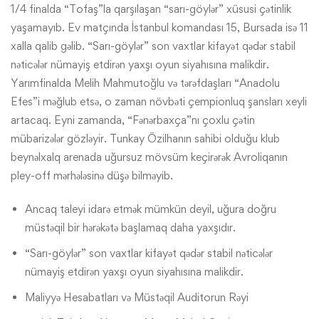
1/4 finalda “Tofaş”la qarşılaşan “sarı-göylər” xüsusi çətinlik
yaşamayıb. Ev matçında İstanbul komandası 15, Bursada isə 11
xalla qalib gəlib. “Sarı-göylər” son vaxtlar kifayət qədər stabil
nəticələr nümayiş etdirən yaxşı oyun siyahısına malikdir.
Yarımfinalda Melih Mahmutoğlu və tərəfdaşları “Anadolu
Efes”i məğlub etsə, o zaman növbəti çempionluq şansları xeyli
artacaq. Eyni zamanda, “Fənərbaxça”nı çoxlu çətin
mübarizələr gözləyir. Tunkay Özilhanın sahibi olduğu klub
beynəlxalq arenada uğursuz mövsüm keçirərək Avroliqanın
pley-off mərhələsinə düşə bilməyib.
Ancaq taleyi idarə etmək mümkün deyil, uğura doğru
müstəqil bir hərəkətə başlamaq daha yaxşıdır.
“Sarı-göylər” son vaxtlar kifayət qədər stabil nəticələr
nümayiş etdirən yaxşı oyun siyahısına malikdir.
Maliyyə Hesabatları və Müstəqil Auditorun Rəyi