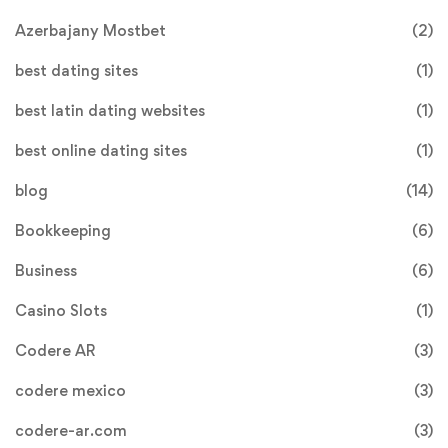
Azerbajany Mostbet
(2)
best dating sites
(1)
best latin dating websites
(1)
best online dating sites
(1)
blog
(14)
Bookkeeping
(6)
Business
(6)
Casino Slots
(1)
Codere AR
(3)
codere mexico
(3)
codere-ar.com
(3)