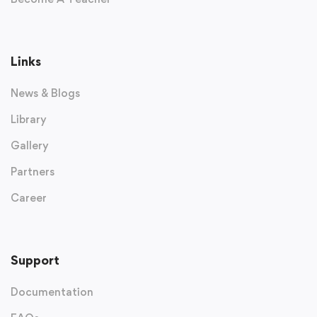
Links
News & Blogs
Library
Gallery
Partners
Career
Support
Documentation