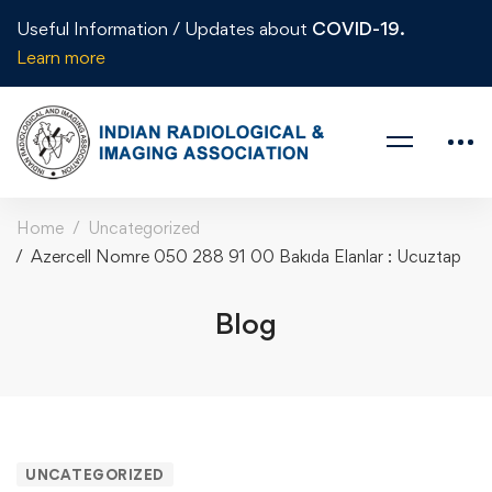
Useful Information / Updates about
COVID-19.
Learn more
Home
Uncategorized
Azercell Nomre 050 288 91 00 Bakıda Elanlar : Ucuztap
Blog
UNCATEGORIZED