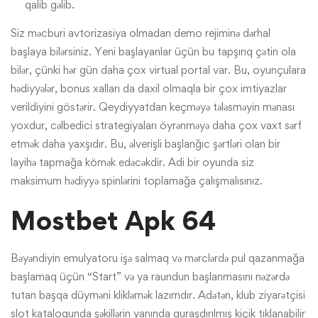
qalib gəlib.
Siz məcburi avtorizasiya olmadan demo rejiminə dərhal
başlaya bilərsiniz. Yeni başlayanlar üçün bu tapşırıq çətin ola
bilər, çünki hər gün daha çox virtual portal var. Bu, oyunçulara
hədiyyələr, bonus xalları da daxil olmaqla bir çox imtiyazlar
verildiyini göstərir. Qeydiyyatdan keçməyə tələsməyin mənası
yoxdur, cəlbedici strategiyaları öyrənməyə daha çox vaxt sərf
etmək daha yaxşıdır. Bu, əlverişli başlanğıc şərtləri olan bir
layihə tapmağa kömək edəcəkdir. Adi bir oyunda siz
maksimum hədiyyə spinlərini toplamağa çalışmalısınız.
Mostbet Apk 64
Bəyəndiyin emulyatoru işə salmaq və mərclərdə pul qazanmağa
başlamaq üçün “Start” və ya raundun başlanmasını nəzərdə
tutan başqa düyməni klikləmək lazımdır. Adətən, klub ziyarətçisi
slot kataloqunda şəkillərin yanında quraşdırılmış kiçik tıklanabilir