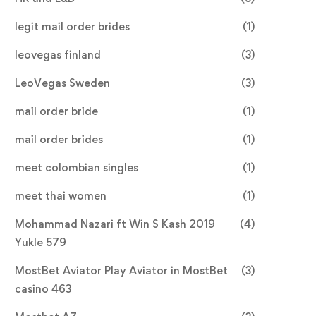
legit mail order brides
(1)
leovegas finland
(3)
LeoVegas Sweden
(3)
mail order bride
(1)
mail order brides
(1)
meet colombian singles
(1)
meet thai women
(1)
Mohammad Nazari ft Win S Kash 2019
(4)
Yukle 579
MostBet Aviator Play Aviator in MostBet
(3)
casino 463