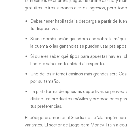
también los excitantes juegos de online casino y mú
gratuitos, otros suponen ciertos ingresos, pero tod
Debes tener habilitada la descarga a partir de fue
tu dispositivo.
Si una combinación ganadora cae sobre la máquin
la cuenta o las ganancias se pueden usar pra apo
Si quieres saber qué tipos para apuestas hay en 1
hacerte saber en totalidad al respecto.
Uno de los internet casinos más grandes sera Cas
por su tamaño.
La plataforma de apuestas deportivas se proyect
distinct en productos móviles y promociones para
tus preferencias.
El código promocional Suertia no se?ala ningún tip
variantes. El sector de juego para Money Train a cou