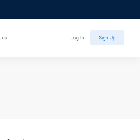
 us
Log In
Sign Up