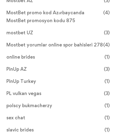
Mostbet AZ
(3)
MostBet promo kod Azərbaycanda
(4)
MostBet promosyon kodu 875
mostbet UZ
(3)
Mostbet yorumlar online spor bahisleri 278
(4)
online brides
(1)
PinUp AZ
(3)
PinUp Turkey
(1)
PL vulkan vegas
(3)
polscy bukmacherzy
(1)
sex chat
(1)
slavic brides
(1)