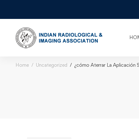
HO
Home
Uncategorized
¿cómo Aterrar La Aplicación