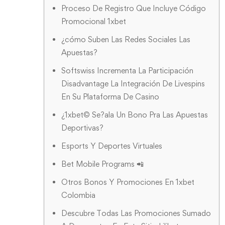
Proceso De Registro Que Incluye Código
Promocional 1xbet
¿cómo Suben Las Redes Sociales Las
Apuestas?
Softswiss Incrementa La Participación
Disadvantage La Integración De Livespins
En Su Plataforma De Casino
¿1xbet© Se?ala Un Bono Pra Las Apuestas
Deportivas?
Esports Y Deportes Virtuales
Bet Mobile Programs 📲
Otros Bonos Y Promociones En 1xbet
Colombia
Descubre Todas Las Promociones Sumado