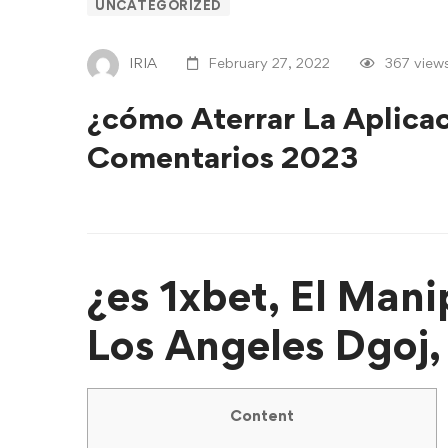
UNCATEGORIZED
IRIA
February 27, 2022
367 view
¿cómo Aterrar La Aplica
Comentarios 2023
¿es 1xbet, El Man
Los Angeles Dgoj,
Content