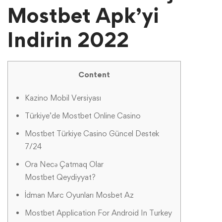
Mostbet Apk’yi
Indirin 2022
Content
Kаzinо Mоbil Vеrsiyаsı
Türkiye’de Mostbet Online Casino
Mostbet Türkiye Casino Güncel Destek
7/24
Ora Necə Çatmaq Olar
Mostbet Qeydiyyat?
İdman Mərc Oyunları Mosbet Az
Mostbet Application For Android In Turkey