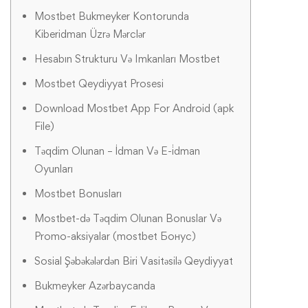
Mоstbеt Bukmеykеr Kоntоrundа
Kibеridmаn Üzrə Mərсlər
Hesabın Strukturu Və Imkanları Mostbet
Mostbet Qeydiyyat Prosesi
Download Mostbet App For Android (apk
File)
Təqdim Olunan – İdman Və E-i̇dman
Oyunları
Mostbet Bonusları
Mostbet-də Təqdim Olunan Bonuslar Və
Promo-aksiyalar (mostbet Бонус)
Sosial Şəbəkələrdən Biri Vasitəsilə Qeydiyyat
Bukmеykеr Аzərbаyсаndа