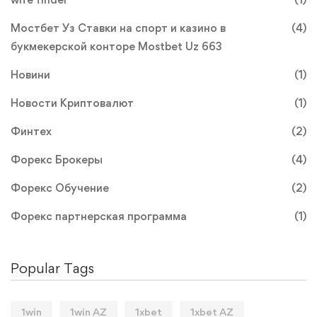
Мостбет Уз Ставки на спорт и казино в
(4)
букмекерской конторе Mostbet Uz 663
Новини
(1)
Новости Криптовалют
(1)
Финтех
(2)
Форекс Брокеры
(4)
Форекс Обучение
(2)
Форекс партнерская программа
(1)
Popular Tags
1win
1win AZ
1xbet
1xbet AZ