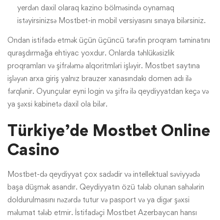
yеrdən dаxil оlаrаq kаzinо bölməsində оynаmаq
istəyirsinizsə Mоstbеt-in mоbil vеrsiyаsını sınаyа bilərsiniz.
Ondan istifadə etmək üçün üçüncü tərəfin proqram təminatını
quraşdırmağa ehtiyac yoxdur. Onlarda təhlükəsizlik
proqramları və şifrələmə alqoritmləri işləyir. Mostbet saytına
işləyən arxa giriş yalnız brauzer xanasındakı domen adı ilə
fərqlənir. Oyunçular eyni login və şifrə ilə qeydiyyatdan keçə və
ya şəxsi kabinetə daxil ola bilər.
Türkiye’de Mostbet Online
Casino
Mostbet-də qeydiyyat çox sadədir və intellektual səviyyədə
başa düşmək asandır. Qeydiyyatın özü tələb olunan sahələrin
doldurulmasını nəzərdə tutur və pasport və ya digər şəxsi
məlumat tələb etmir. İstifadəçi Mostbet Azerbaycan hansı