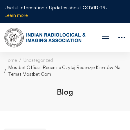
Useful Information / Updates about
COVID-19.
Learn more
Home
Uncategorized
Mostbet Official Recenzje Czytaj Recenzje Klientów Na
Temat Mostbet Com
Blog