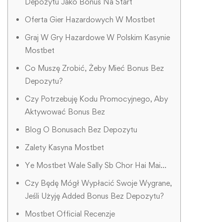
Depozytu Jako Bonus Na Start
Оfеrtа Gіеr Hаzаrdоwуch W Mоstbеt
Graj W Gry Hazardowe W Polskim Kasynie
Mostbet
Co Muszę Zrobić, Żeby Mieć Bonus Bez
Depozytu?
Czy Potrzebuję Kodu Promocyjnego, Aby
Aktywować Bonus Bez
Blog O Bonusach Bez Depozytu
Zalety Kasyna Mostbet
Ye Mostbet Wale Sally Sb Chor Hai Mai…
Czy Będę Mógł Wypłacić Swoje Wygrane,
Jeśli Użyję Added Bonus Bez Depozytu?
Mostbet Official Recenzje