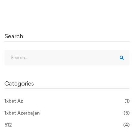
Search
Categories
1xbet Az
(1)
1xbet Azerbajan
(5)
512
(4)