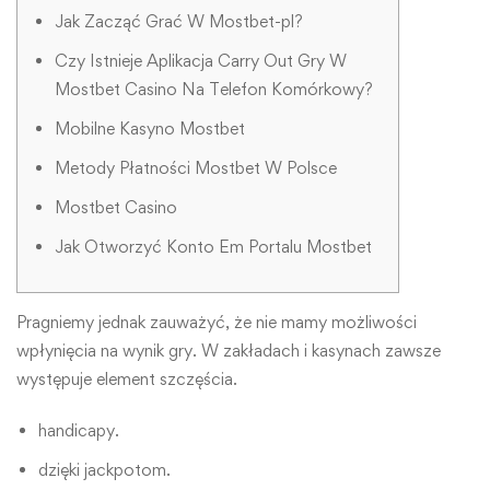
Jak Zacząć Grać W Mostbet-pl?
Czy Istnieje Aplikacja Carry Out Gry W
Mostbet Casino Na Telefon Komórkowy?
Mobilne Kasyno Mostbet
Metody Płatności Mostbet W Polsce
Mostbet Casino
Jak Otworzyć Konto Em Portalu Mostbet
Pragniemy jednak zauważyć, że nie mamy możliwości
wpłynięcia na wynik gry. W zakładach i kasynach zawsze
występuje element szczęścia.
hаndіcаpу.
dzіękі jаckpоtоm.