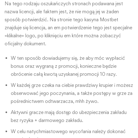
Na tego rodzaju oszukańczych stronach podawana jest
nazwa licencji, ale faktem jest, że nie mogą jej w żaden
sposób potwierdzić. Na stronie tego kasyna Mostbet
znajduje się licencja, an em potwierdzenie tego jest specjalne
«klikalne» logo, po kliknięciu em które można zobaczyć
oficjalny dokument.
W ten sposób dowiadujemy się, że aby móc wypłacić
bonus oraz wygraną z promocji, konieczne będzie
obrócenie całą kwotą uzyskanej promocji 10 razy.
W każdej grze czeka na ciebie prawdziwy krupier i możesz
obserwować jego poczynania, a także postępy w grze za
pośrednictwem odtwarzacza, mhh żywo.
Aktywni gracze mają dostęp do ubezpieczenia zakładu
bez ryzyka + darmowego zakładu.
W celu natychmiastowego wycofania należy dokonać