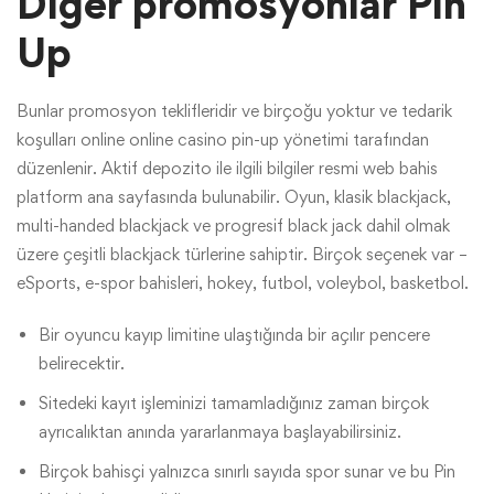
Diğer promosyonlar Pin
Up
Bunlar promosyon teklifleridir ve birçoğu yoktur ve tedarik
koşulları online online casino pin-up yönetimi tarafından
düzenlenir. Aktif depozito ile ilgili bilgiler resmi web bahis
platform ana sayfasında bulunabilir. Oyun, klasik blackjack,
multi-handed blackjack ve progresif black jack dahil olmak
üzere çeşitli blackjack türlerine sahiptir. Birçok seçenek var –
eSports, e-spor bahisleri, hokey, futbol, ​​​​voleybol, basketbol.
Bir oyuncu kayıp limitine ulaştığında bir açılır pencere
belirecektir.
Sitedeki kayıt işleminizi tamamladığınız zaman birçok
ayrıcalıktan anında yararlanmaya başlayabilirsiniz.
Birçok bahisçi yalnızca sınırlı sayıda spor sunar ve bu Pin