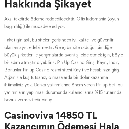
Hakkında Şikayet
Aksi takdirde ödeme reddedilecektir. Ofis ludomania (oyun
bağımlılığı) ile mücadele ediyor.
Fakat işin aslı, bu siteler içerisinden iyi, kaliteli ve güvenilir
olanları ayırt edebilmektir. Genç bir site olduğu için diğer
büyük şirketler ile yarışmalarda avantajı elde etmek için, böyle
bir adım atmıştır diyebiliriz. Pin Up Casino Giriş, Kayıt, Indir,
Bonuslar Pin up Casino resmi sitesi Kayıt ve hesabınıza giriş.
Ağzınızla kuş tutsanız, o masalarda bir dolar kazanma
ihtimaliniz yok. Banka yatırımlarına önem veren Pin up bet, bu
yatırımların yapılması durumunda kullanıcılarına %15 tutarında
bonus vermektedir
pinup
.
Casinoviva 14850 TL
Kazancımın Ödemesi Hala