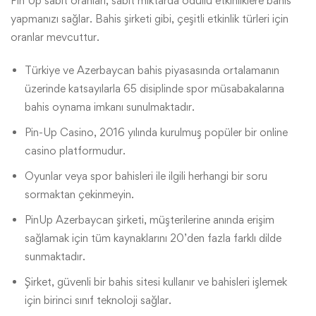
Pin Up sabit oranları, sabit miktarda ödüllü etkinliklere bahis
yapmanızı sağlar. Bahis şirketi gibi, çeşitli etkinlik türleri için
oranlar mevcuttur.
Türkiye ve Azerbaycan bahis piyasasında ortalamanın
üzerinde katsayılarla 65 disiplinde spor müsabakalarına
bahis oynama imkanı sunulmaktadır.
Pin-Up Casino, 2016 yılında kurulmuş popüler bir online
casino platformudur.
Oyunlar veya spor bahisleri ile ilgili herhangi bir soru
sormaktan çekinmeyin.
PinUp Azerbaycan şirketi, müşterilerine anında erişim
sağlamak için tüm kaynaklarını 20’den fazla farklı dilde
sunmaktadır.
Şirket, güvenli bir bahis sitesi kullanır ve bahisleri işlemek
için birinci sınıf teknoloji sağlar.