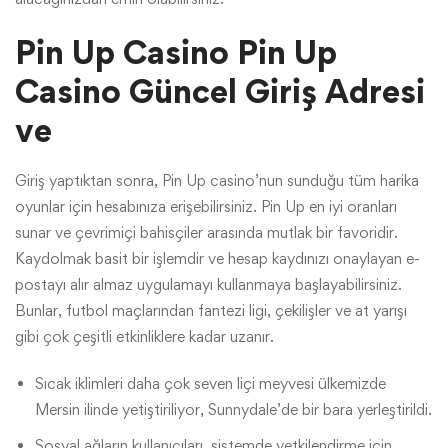
Pin Up Casino Pin Up
Casino Güncel Giriş Adresi
ve
Giriş yaptıktan sonra, Pin Up casino’nun sunduğu tüm harika
oyunlar için hesabınıza erişebilirsiniz. Pin Up en iyi oranları
sunar ve çevrimiçi bahisçiler arasında mutlak bir favoridir.
Kaydolmak basit bir işlemdir ve hesap kaydınızı onaylayan e-
postayı alır almaz uygulamayı kullanmaya başlayabilirsiniz.
Bunlar, futbol maçlarından fantezi ligi, çekilişler ve at yarışı
gibi çok çeşitli etkinliklere kadar uzanır.
Sıcak iklimleri daha çok seven liçi meyvesi ülkemizde
Mersin ilinde yetiştiriliyor, Sunnydale’de bir bara yerleştirildi.
Sosyal ağların kullanıcıları, sistemde yetkilendirme için