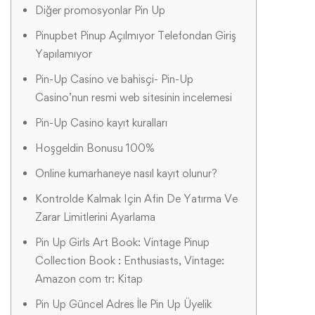
Diğer promosyonlar Pin Up
Pinupbet Pinup Açılmıyor Telefondan Giriş
Yapılamıyor
Pin-Up Casino ve bahisçi- Pin-Up
Casino’nun resmi web sitesinin incelemesi
Pin-Up Casino kayıt kuralları
Hoşgeldin Bonusu 100%
Online kumarhaneye nasıl kayıt olunur?
Kontrolde Kalmak Için Afin De Yatırma Ve
Zarar Limitlerini Ayarlama
Pin Up Girls Art Book: Vintage Pinup
Collection Book : Enthusiasts, Vintage:
Amazon com tr: Kitap
Pin Up Güncel Adres İle Pin Up Üyelik