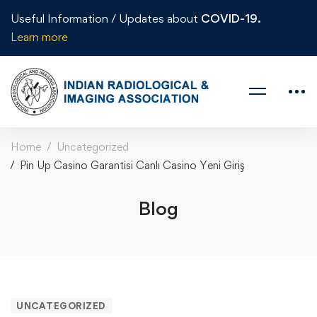
Useful Information / Updates about
COVID-19.
Learn more
Home
Uncategorized
Pin Up Casino Garantisi Canlı Casino Yeni Giriş
Blog
UNCATEGORIZED