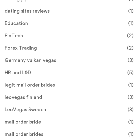
dating sites reviews
(1)
Education
(1)
FinTech
(2)
Forex Trading
(2)
Germany vulkan vegas
(3)
HR and L&D
(5)
legit mail order brides
(1)
leovegas finland
(3)
LeoVegas Sweden
(3)
mail order bride
(1)
mail order brides
(1)