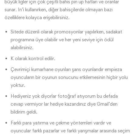
büyük ligler için çok çeşitli bahis pin up hatları ve oranlar
sunar. In’i kullanırken, diğer bahisçilerde olmayan bazı
özelliklere kolayca erişebilirsiniz.
Sitede düzenli olarak promosyonlar yapılırken, sadakat
programına üye olabilir ve her yeni seviye için ödül
alabilirsiniz.
K olarak kontrol edilir.
Çevrimiçi kumarhane oyunları şans oyunlarıdır empieza
oyuncuların bir oyunun sonucunu etkilemesinin hiçbir yolu
yoktur.
Hediyeniz yok diyorlar fotoğraf atıyorum bu defada
cevap vermiyor lar hediye kazandınız diye Gmail’den
bildirim geldi.
Farklı para yatırma ve çekme yöntemleri vardır ve
oyuncular farklı pazarlar ve farklı yarışmalar arasında seçim