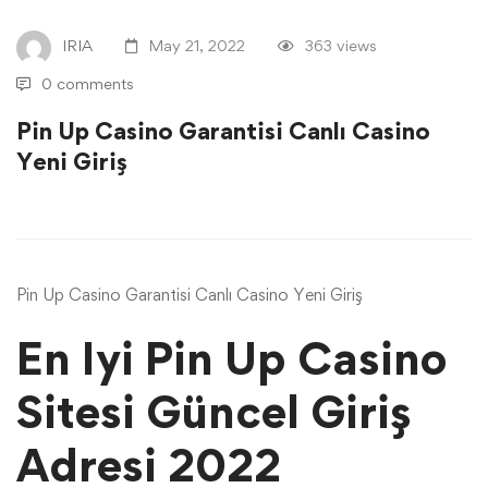
IRIA
May 21, 2022
363 views
0 comments
Pin Up Casino Garantisi Canlı Casino
Yeni Giriş
Pin Up Casino Garantisi Canlı Casino Yeni Giriş
En Iyi Pin Up Casino
Sitesi Güncel Giriş
Adresi 2022