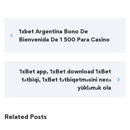
1xbet Argentina Bono De
Bienvenida De 1 500 Para Casino
1xBet app, 1xBet download 1xBet
tətbiqi, 1xBet tətbiqetməsini necə
yükləmək ola
Related Posts