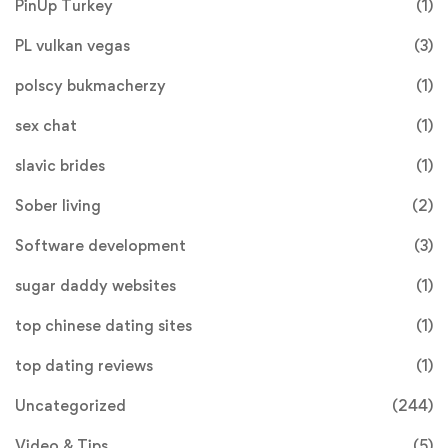
PinUp Turkey
(1)
PL vulkan vegas
(3)
polscy bukmacherzy
(1)
sex chat
(1)
slavic brides
(1)
Sober living
(2)
Software development
(3)
sugar daddy websites
(1)
top chinese dating sites
(1)
top dating reviews
(1)
Uncategorized
(244)
Video & Tips
(5)