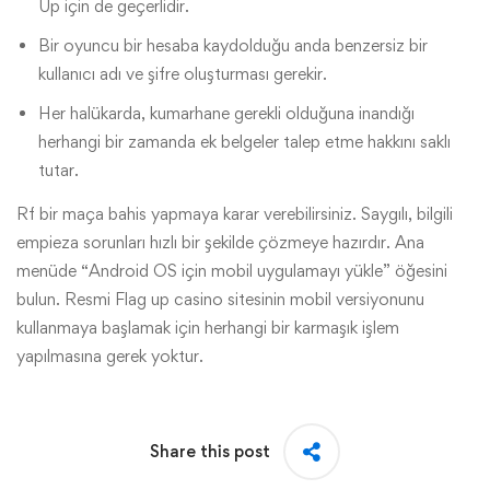
Up için de geçerlidir.
Bir oyuncu bir hesaba kaydolduğu anda benzersiz bir
kullanıcı adı ve şifre oluşturması gerekir.
Her halükarda, kumarhane gerekli olduğuna inandığı
herhangi bir zamanda ek belgeler talep etme hakkını saklı
tutar.
Rf bir maça bahis yapmaya karar verebilirsiniz. Saygılı, bilgili
empieza sorunları hızlı bir şekilde çözmeye hazırdır. Ana
menüde “Android OS için mobil uygulamayı yükle” öğesini
bulun. Resmi Flag up casino sitesinin mobil versiyonunu
kullanmaya başlamak için herhangi bir karmaşık işlem
yapılmasına gerek yoktur.
Share this post