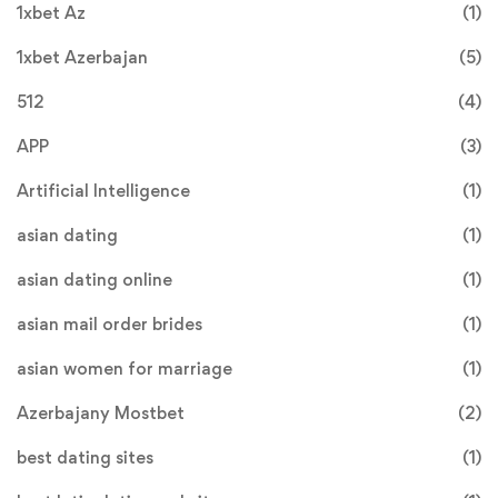
1xbet Az
(1)
1xbet Azerbajan
(5)
512
(4)
APP
(3)
Artificial Intelligence
(1)
asian dating
(1)
asian dating online
(1)
asian mail order brides
(1)
asian women for marriage
(1)
Azerbajany Mostbet
(2)
best dating sites
(1)