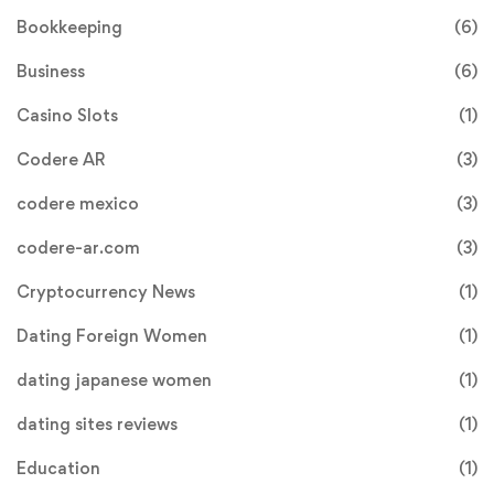
Bookkeeping
(6)
Business
(6)
Casino Slots
(1)
Codere AR
(3)
codere mexico
(3)
codere-ar.com
(3)
Cryptocurrency News
(1)
Dating Foreign Women
(1)
dating japanese women
(1)
dating sites reviews
(1)
Education
(1)