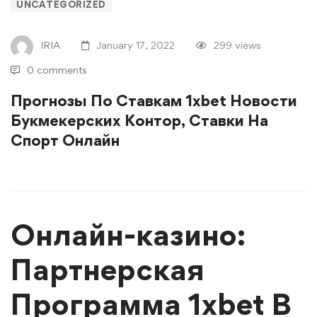
UNCATEGORIZED
IRIA
January 17, 2022
299 views
0 comments
Прогнозы По Ставкам 1xbet Новости
Букмекерских Контор, Ставки На
Спорт Онлайн
Онлайн-казино:
Партнерская
Программа 1xbet В