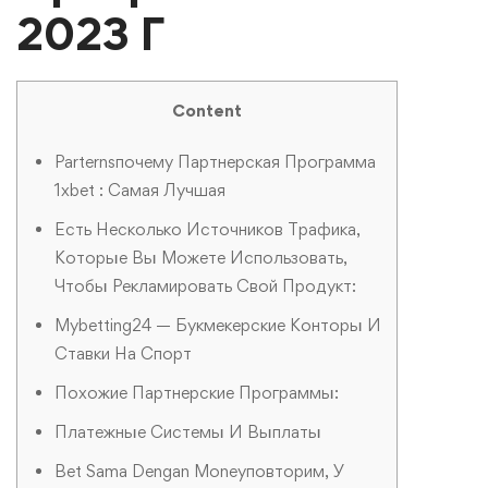
2023 Г
Content
Parternsпочему Партнерская Программа
1xbet : Самая Лучшая
Есть Несколько Источников Трафика,
Которые Вы Можете Использовать,
Чтобы Рекламировать Свой Продукт:
Mybetting24 — Букмекерские Конторы И
Ставки На Спорт
Похожие Партнерские Программы:
Платежные Системы И Выплаты
Bet Sama Dengan Moneyповторим, У