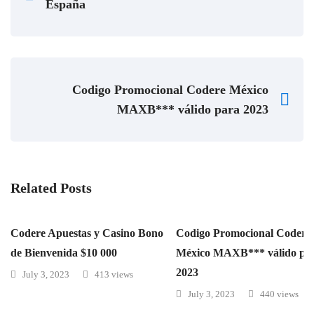
España
Codigo Promocional Codere México
MAXB*** válido para 2023
Related Posts
Codere Apuestas y Casino Bono
Codigo Promocional Codere
de Bienvenida $10 000
México MAXB*** válido pa
2023
July 3, 2023
413 views
July 3, 2023
440 views