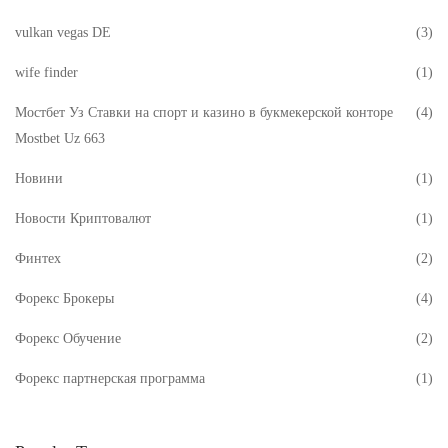
vulkan vegas DE
(3)
wife finder
(1)
Мостбет Уз Ставки на спорт и казино в букмекерской конторе
(4)
Mostbet Uz 663
Новини
(1)
Новости Криптовалют
(1)
Финтех
(2)
Форекс Брокеры
(4)
Форекс Обучение
(2)
Форекс партнерская программа
(1)