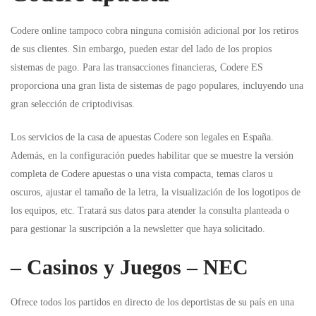
Codere online tampoco cobra ninguna comisión adicional por los retiros
de sus clientes. Sin embargo, pueden estar del lado de los propios
sistemas de pago. Para las transacciones financieras, Codere ES
proporciona una gran lista de sistemas de pago populares, incluyendo una
gran selección de criptodivisas.
Los servicios de la casa de apuestas Codere son legales en España.
Además, en la configuración puedes habilitar que se muestre la versión
completa de Codere apuestas o una vista compacta, temas claros u
oscuros, ajustar el tamaño de la letra, la visualización de los logotipos de
los equipos, etc. Tratará sus datos para atender la consulta planteada o
para gestionar la suscripción a la newsletter que haya solicitado.
– Casinos y Juegos – NEC
Ofrece todos los partidos en directo de los deportistas de su país en una