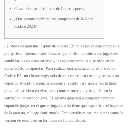
Características distintivas de Codere apuesta
¿Qué premio recibirán los campeones de la Copa
Codere 2023?
La oferta de apuestas in-play de Codere ES no es tan amplia como en el
pre-partido. Además, cabe destacar que el sitio permite a sus jugadores
combinar las apuestas en vivo y las apuestas previas al partido en un
único boleto de apuestas. Para realizar una apuesta en el sitio web de
Codere ES, un cliente registrado debe acceder a su cuenta y realizar un
depósito. A continuación, seleccione el evento para apostar en la línea
previa al partido o en vivo, seleccione el mercado y haga clic en la
cotización correspondiente. El sistema generará automáticamente un
cupón de juego, en el que el jugador sólo tiene que especificar el importe
de la apuesta, y luego confirmarla. Esta versión es casi tan buena como la
versión de escritorio en términos de funcionalidad.