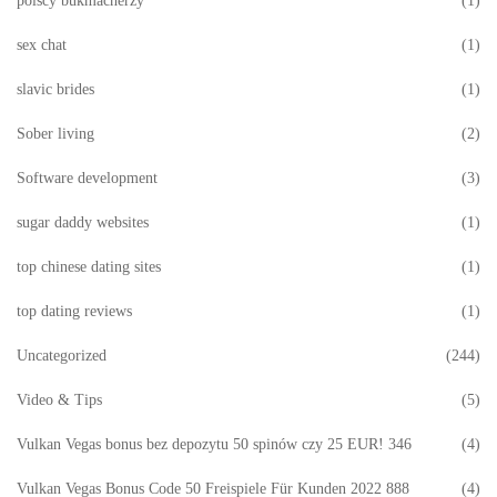
polscy bukmacherzy
(1)
sex chat
(1)
slavic brides
(1)
Sober living
(2)
Software development
(3)
sugar daddy websites
(1)
top chinese dating sites
(1)
top dating reviews
(1)
Uncategorized
(244)
Video & Tips
(5)
Vulkan Vegas bonus bez depozytu 50 spinów czy 25 EUR! 346
(4)
Vulkan Vegas Bonus Code 50 Freispiele Für Kunden 2022 888
(4)