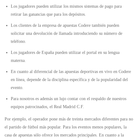
Los jugadores pueden utilizar los mismos sistemas de pago para
retirar las ganancias que para los depósitos.
Los clientes de la empresa de apuestas Codere también pueden
solicitar una devolución de llamada introduciendo su número de
teléfono.
Los jugadores de España pueden utilizar el portal en su lengua
materna.
En cuanto al diferencial de las apuestas deportivas en vivo en Codere
en línea, depende de la disciplina específica y de la popularidad del
evento.
Para nosotros es además un lujo contar con el respaldo de nuestros
equipos patrocinados, el Real Madrid C.F.
Por ejemplo, el operador pone más de treinta mercados diferentes para no
el partido de fútbol más popular. Para los eventos menos populares, la
casa de apuestas sólo ofrece los mercados principales. En cuanto a la