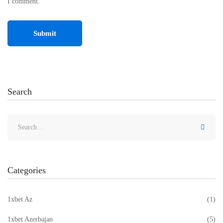
I comment.
Search
Categories
1xbet Az
(1)
1xbet Azerbajan
(5)