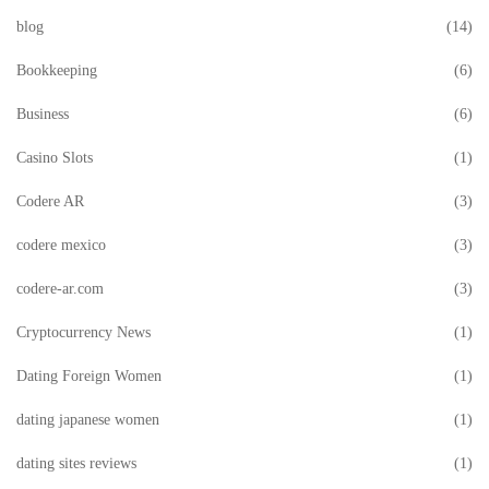
blog
(14)
Bookkeeping
(6)
Business
(6)
Casino Slots
(1)
Codere AR
(3)
codere mexico
(3)
codere-ar.com
(3)
Cryptocurrency News
(1)
Dating Foreign Women
(1)
dating japanese women
(1)
dating sites reviews
(1)