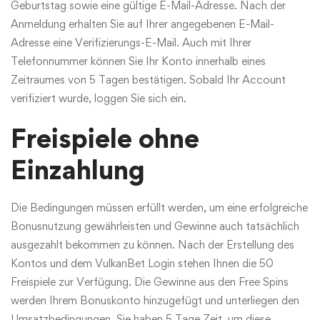
Geburtstag sowie eine gültige E-Mail-Adresse. Nach der
Anmeldung erhalten Sie auf Ihrer angegebenen E-Mail-
Adresse eine Verifizierungs-E-Mail. Auch mit Ihrer
Telefonnummer können Sie Ihr Konto innerhalb eines
Zeitraumes von 5 Tagen bestätigen. Sobald Ihr Account
verifiziert wurde, loggen Sie sich ein.
Freispiele ohne
Einzahlung
Die Bedingungen müssen erfüllt werden, um eine erfolgreiche
Bonusnutzung gewährleisten und Gewinne auch tatsächlich
ausgezahlt bekommen zu können. Nach der Erstellung des
Kontos und dem VulkanBet Login stehen Ihnen die 50
Freispiele zur Verfügung. Die Gewinne aus den Free Spins
werden Ihrem Bonuskonto hinzugefügt und unterliegen den
Umsatzbedingungen. Sie haben 5 Tage Zeit, um diese