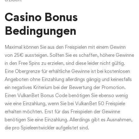
Casino Bonus
Bedingungen
Maximal können Sie aus den Freispielen mit einem Gewinn
von 25€ aussteigen. Sollten Sie es schaffen, höhere Gewinne
in den Free Spins zu erzielen, sind diese leider nicht gültig.
Eine Obergrenze für erhältliche Gewinne ist bei kostenlosen
Angeboten ohne Einzahlung allerdings gängig und keinesfalls
ein negatives Kriterium bei der Bewertung der Promotion.
Einen VulkanBet Bonus Code benötigen Sie ebenso wenig
wie eine Einzahlung, wenn Sie bei VulkanBet 50 Freispiele
erhalten möchten. Erst für das Freispielen der Gewinne
benötigen Sie eine Einzahlung. Allerdings gibt es Ausnahmen,
die pro Spieleentwickler aufgelistet sind.