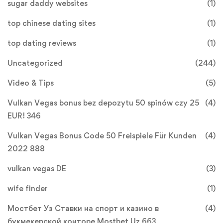
sugar daddy websites
(1)
top chinese dating sites
(1)
top dating reviews
(1)
Uncategorized
(244)
Video & Tips
(5)
Vulkan Vegas bonus bez depozytu 50 spinów czy 25
(4)
EUR! 346
Vulkan Vegas Bonus Code 50 Freispiele Für Kunden
(4)
2022 888
vulkan vegas DE
(3)
wife finder
(1)
Мостбет Уз Ставки на спорт и казино в
(4)
букмекерской конторе Mostbet Uz 663