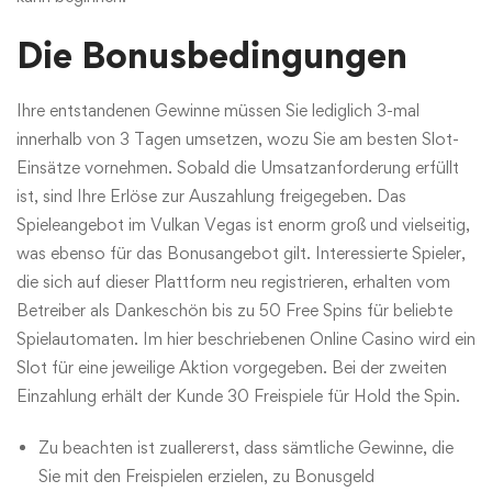
Die Bonusbedingungen
Ihre entstandenen Gewinne müssen Sie lediglich 3-mal
innerhalb von 3 Tagen umsetzen, wozu Sie am besten Slot-
Einsätze vornehmen. Sobald die Umsatzanforderung erfüllt
ist, sind Ihre Erlöse zur Auszahlung freigegeben. Das
Spieleangebot im Vulkan Vegas ist enorm groß und vielseitig,
was ebenso für das Bonusangebot gilt. Interessierte Spieler,
die sich auf dieser Plattform neu registrieren, erhalten vom
Betreiber als Dankeschön bis zu 50 Free Spins für beliebte
Spielautomaten. Im hier beschriebenen Online Casino wird ein
Slot für eine jeweilige Aktion vorgegeben. Bei der zweiten
Einzahlung erhält der Kunde 30 Freispiele für Hold the Spin.
Zu beachten ist zuallererst, dass sämtliche Gewinne, die
Sie mit den Freispielen erzielen, zu Bonusgeld