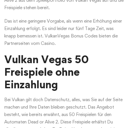
Alive 2 aus dem Spieleportfolio von Vulkan Vegas auf und die
Freispiele stehen bereit.
Das ist eine geringere Vorgabe, als wenn eine Erhöhung einer
Einzahlung erfolgt. Es sind leider nur fünf Tage Zeit, was
knapp bemessen ist. VulkanVegas Bonus Codes bieten die
Partnerseiten vom Casino.
Vulkan Vegas 50
Freispiele ohne
Einzahlung
Bei Vulkan gilt doch Datenschutz, alles, was Sie auf der Seite
machen und Ihre Daten bleiben geschutzt. Das Angebot
besteht, wie bereits erwähnt, aus 50 Freispielen für den
Automaten Dead or Alive 2. Diese Freispiele erhältst Du