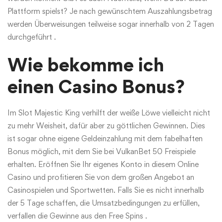
Plattform spielst? Je nach gewünschtem Auszahlungsbetrag
werden Überweisungen teilweise sogar innerhalb von 2 Tagen
durchgeführt
.
Wie bekomme ich
einen Casino Bonus?
Im Slot Majestic King verhilft der weiße Löwe vielleicht nicht
zu mehr Weisheit, dafür aber zu göttlichen Gewinnen. Dies
ist sogar ohne eigene Geldeinzahlung mit dem fabelhaften
Bonus möglich, mit dem Sie bei VulkanBet 50 Freispiele
erhalten. Eröffnen Sie Ihr eigenes Konto in diesem Online
Casino und profitieren Sie von dem großen Angebot an
Casinospielen und Sportwetten. Falls Sie es nicht innerhalb
der 5 Tage schaffen, die Umsatzbedingungen zu erfüllen,
verfallen die Gewinne aus den Free Spins
.