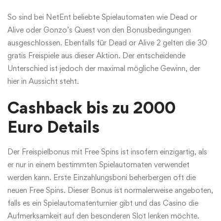
So sind bei NetEnt beliebte Spielautomaten wie Dead or
Alive oder Gonzo’s Quest von den Bonusbedingungen
ausgeschlossen. Ebenfalls für Dead or Alive 2 gelten die 30
gratis Freispiele aus dieser Aktion. Der entscheidende
Unterschied ist jedoch der maximal mögliche Gewinn, der
hier in Aussicht steht.
Cashback bis zu 2000
Euro Details
Der Freispielbonus mit Free Spins ist insofern einzigartig, als
er nur in einem bestimmten Spielautomaten verwendet
werden kann. Erste Einzahlungsboni beherbergen oft die
neuen Free Spins. Dieser Bonus ist normalerweise angeboten,
falls es ein Spielautomatenturnier gibt und das Casino die
Aufmerksamkeit auf den besonderen Slot lenken möchte.