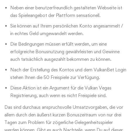
Neben einer benutzerfreundlich gestalteten Webseite ist
das Spieleangebot der Plattform sensationell.
Sie können auf Ihrem persönlichen Konto angesammelt /
in echtes Geld umgewandelt werden.
Die Bedingungen müssen erfüllt werden, um eine
erfolgreiche Bonusnutzung gewährleisten und Gewinne
auch tatsächlich ausgezahlt bekommen zu können.
Nach der Erstellung des Kontos und dem VulkanBet Login
stehen Ihnen die 50 Freispiele zur Verfügung.
Diese Aktion ist ein Argument für die Vulkan Vegas
Registrierung, auch wenn es nicht Freispiele sind.
Das sind durchaus anspruchsvolle Umsatzvorgaben, die vor
allem durch den äußerst kurzen Bonuszeitraum von nur drei
Tagen zum Problem für zögerliche Gelegenheitsspieler
werden können. Gibt es auch Nachteile, wenn Du auf dieser