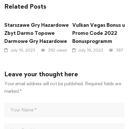
Related Posts
Starszawe Gry Hazardowe
Vulkan Vegas Bonus un
Zbyt Darmo Topowe
Promo Code 2022
Darmowe Gry Hazardowe
Bonusprogramm
July 19, 2023
392 views
July 19, 2023
387 vi
Leave your thought here
Your email address will not be published.
Required fields are
marked
*